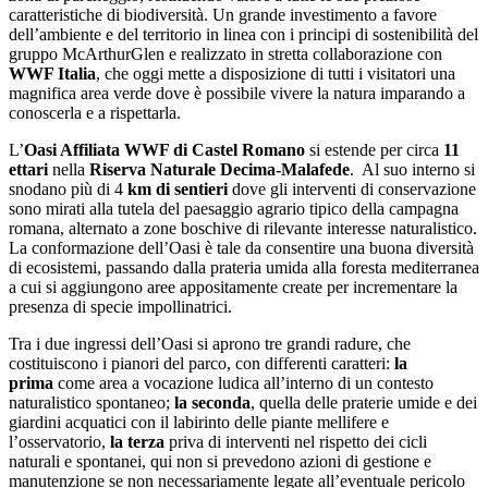
caratteristiche di biodiversità. Un grande investimento a favore
dell’ambiente e del territorio in linea con i principi di sostenibilità del
gruppo McArthurGlen e realizzato in stretta collaborazione con
WWF Italia
, che oggi mette a disposizione di tutti i visitatori una
magnifica area verde dove è possibile vivere la natura imparando a
conoscerla e a rispettarla.
L’
Oasi Affiliata WWF di Castel Romano
si estende per circa
11
ettari
nella
Riserva Naturale Decima-Malafede
. Al suo interno si
snodano più di 4
km di sentieri
dove gli interventi di conservazione
sono mirati alla tutela del paesaggio agrario tipico della campagna
romana, alternato a zone boschive di rilevante interesse naturalistico.
La conformazione dell’Oasi è tale da consentire una buona diversità
di ecosistemi, passando dalla prateria umida alla foresta mediterranea
a cui si aggiungono aree appositamente create per incrementare la
presenza di specie impollinatrici.
Tra i due ingressi dell’Oasi si aprono tre grandi radure, che
costituiscono i pianori del parco, con differenti caratteri:
la
prima
come area a vocazione ludica all’interno di un contesto
naturalistico spontaneo;
la seconda
, quella delle praterie umide e dei
giardini acquatici con il labirinto delle piante mellifere e
l’osservatorio,
la terza
priva di interventi nel rispetto dei cicli
naturali e spontanei, qui non si prevedono azioni di gestione e
manutenzione se non necessariamente legate all’eventuale pericolo