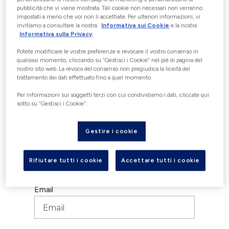
pubblicità che vi viene mostrata. Tali cookie non necessari non verranno
impostati a meno che voi non li accettiate. Per ulteriori informazioni, vi
invitiamo a consultare la nostra
Informativa sui Cookie
e la nostra
Informativa sulla Privacy
.
Potete modificare le vostre preferenze e revocare il vostro consenso in
Titolo
qualsiasi momento, cliccando su “Gestisci i Cookie” nel piè di pagina del
nostro sito web. La revoca del consenso non pregiudica la liceità del
trattamento dei dati effettuato fino a quel momento.
Per informazioni sui soggetti terzi con cui condividiamo i dati, cliccate qui
Nome
sotto su “Gestisci i Cookie”.
Gestire i cookie
Cognome
Rifiutare tutti i cookie
Accettare tutti i cookie
Email