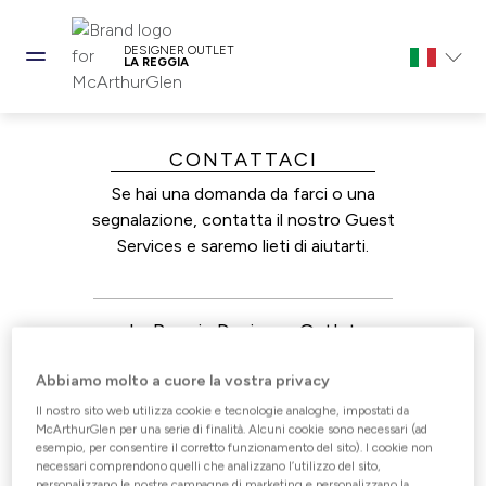
DESIGNER OUTLET
LA REGGIA
CONTATTACI
Se hai una domanda da farci o una
segnalazione, contatta il nostro Guest
Services e saremo lieti di aiutarti.
La Reggia Designer Outlet
+39 0823 510244
Abbiamo molto a cuore la vostra privacy
Il nostro sito web utilizza cookie e tecnologie analoghe, impostati da
info.lareggia@mcarthurglen.com
McArthurGlen per una serie di finalità. Alcuni cookie sono necessari (ad
esempio, per consentire il corretto funzionamento del sito). I cookie non
necessari comprendono quelli che analizzano l’utilizzo del sito,
Whatsapp +39 347 6374320
personalizzano le nostre campagne di marketing e personalizzano la