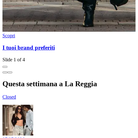
Scopri
S
I tuoi brand preferiti
Slide 1 of 4
Questa settimana a La Reggia
Closed