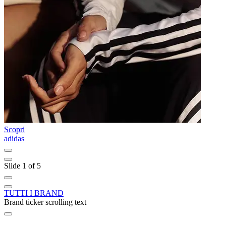
Scopri
S
adidas
C
Slide 1 of 5
TUTTI I BRAND
Brand ticker scrolling text