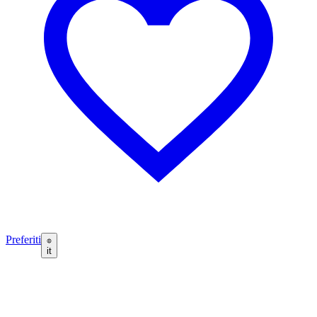
Preferiti
it