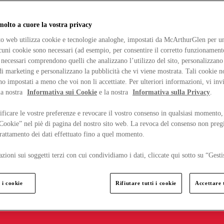
lto a cuore la vostra privacy
ito web utilizza cookie e tecnologie analoghe, impostati da McArthurGlen per un
lcuni cookie sono necessari (ad esempio, per consentire il corretto funzionamento
necessari comprendono quelli che analizzano l’utilizzo del sito, personalizzano 
 marketing e personalizzano la pubblicità che vi viene mostrata. Tali cookie n
o impostati a meno che voi non li accettiate. Per ulteriori informazioni, vi inv
la nostra
Informativa sui Cookie
e la nostra
Informativa sulla Privacy
.
ficare le vostre preferenze e revocare il vostro consenso in qualsiasi momento,
 Cookie” nel piè di pagina del nostro sito web. La revoca del consenso non preg
 trattamento dei dati effettuato fino a quel momento.
zioni sui soggetti terzi con cui condividiamo i dati, cliccate qui sotto su “Gesti
 i cookie
Rifiutare tutti i cookie
Accettare t