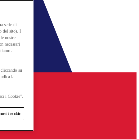
a serie di
 del sito). I
le nostre
on necessari
itiamo a
 cliccando su
iudica la
sci i Cookie”.
utti i cookie