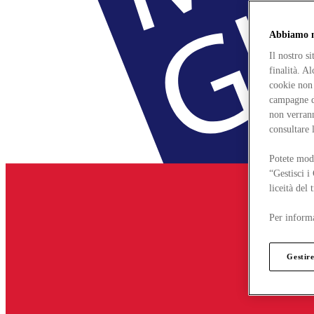
Abbiamo mo
Il nostro s
finalità. A
cookie non 
campagne di
non verrann
consultare 
Potete modi
“Gestisci i
liceità del
Per informa
Gestire