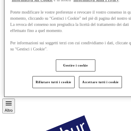
Informativa sui Cookie
e la nostra
Informativa sulla Privacy
.
Potete modificare le vostre preferenze e revocare il vostro consenso in qu
momento, cliccando su “Gestisci i Cookie” nel piè di pagina del nostro s
La revoca del consenso non pregiudica la liceità del trattamento dei dati
effettuato fino a quel momento.
Per informazioni sui soggetti terzi con cui condividiamo i dati, cliccate q
su “Gestisci i Cookie”.
Gestire i cookie
Ristoranti
Gift Card
Rifiutare tutti i cookie
Accettare tutti i cookie
Servizi
Destination Guide
Altro