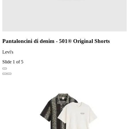
Pantaloncini di denim - 501® Original Shorts
Levi's
L
Slide 1 of 5