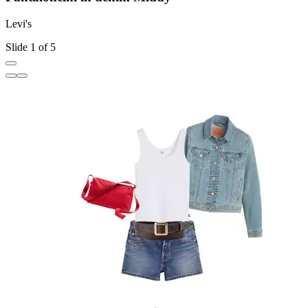
Levi's
L
Slide 1 of 5