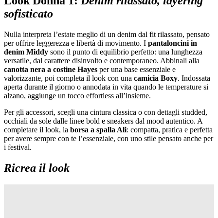
Look Donna 1:
Denim rilassato, layering
sofisticato
Nulla interpreta l’estate meglio di un denim dal fit rilassato, pensato
per offrire leggerezza e libertà di movimento. I
pantaloncini in
denim Middy
sono il punto di equilibrio perfetto: una lunghezza
versatile, dal carattere disinvolto e contemporaneo. Abbinali alla
canotta nera a costine Hayes
per una base essenziale e
valorizzante, poi completa il look con una
camicia Boxy
. Indossata
aperta durante il giorno o annodata in vita quando le temperature si
alzano, aggiunge un tocco effortless all’insieme.
Per gli accessori, scegli una cintura classica o con dettagli studded,
occhiali da sole dalle linee bold e sneakers dal mood autentico. A
completare il look, la
borsa a spalla Ali
: compatta, pratica e perfetta
per avere sempre con te l’essenziale, con uno stile pensato anche per
i festival.
Ricrea il look