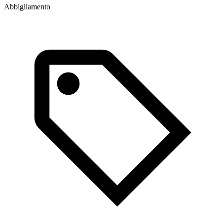
Abbigliamento
A