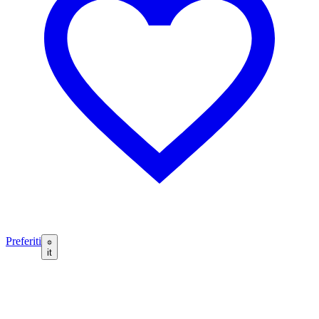
Preferiti
it