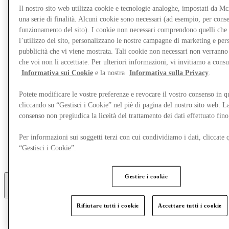
Il nostro sito web utilizza cookie e tecnologie analoghe, impostati da M
una serie di finalità. Alcuni cookie sono necessari (ad esempio, per consen
funzionamento del sito). I cookie non necessari comprendono quelli che
l’utilizzo del sito, personalizzano le nostre campagne di marketing e per
pubblicità che vi viene mostrata. Tali cookie non necessari non verrann
che voi non li accettiate. Per ulteriori informazioni, vi invitiamo a consu
Informativa sui Cookie
e la nostra
Informativa sulla Privacy
.
Potete modificare le vostre preferenze e revocare il vostro consenso in 
cliccando su “Gestisci i Cookie” nel piè di pagina del nostro sito web. L
consenso non pregiudica la liceità del trattamento dei dati effettuato fi
Ristoranti
Per informazioni sui soggetti terzi con cui condividiamo i dati, cliccate q
Gift Card
“Gestisci i Cookie”.
Servizi
Destination Guide
Gestire i cookie
Altro
Rifiutare tutti i cookie
Accettare tutti i cookie