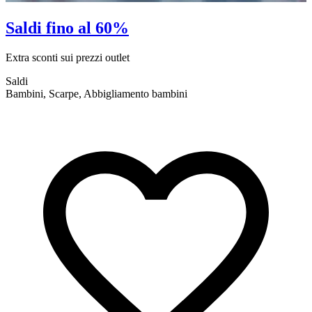
Saldi fino al 60%
Extra sconti sui prezzi outlet
E
Saldi
S
Bambini, Scarpe, Abbigliamento bambini
A