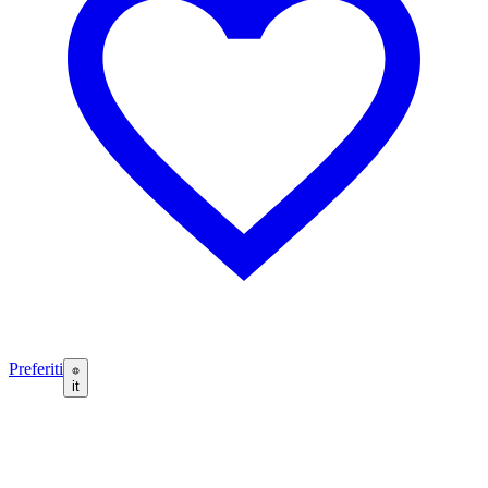
Preferiti
it