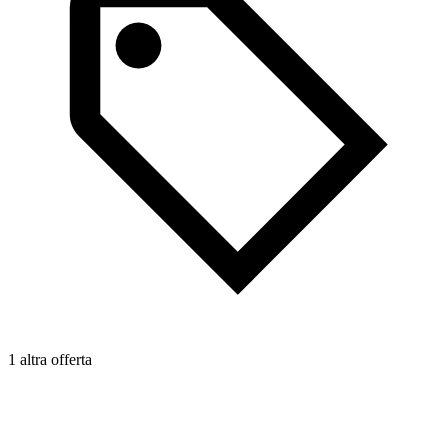
1 altra offerta
1