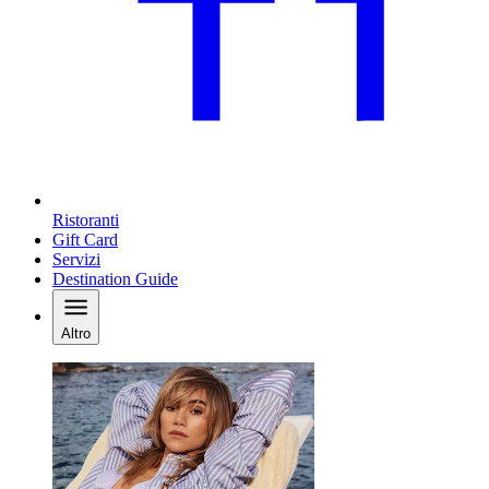
Ristoranti
Gift Card
Servizi
Destination Guide
Altro