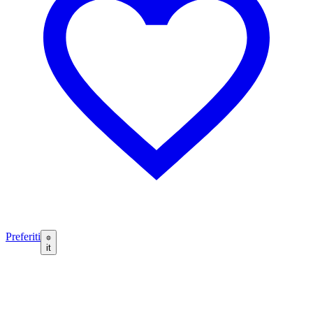
Preferiti
it