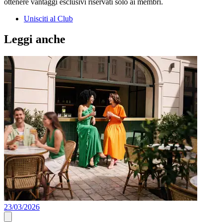
ottenere vantaggi esclusivi riservati solo ai membri.
Unisciti al Club
Leggi anche
23/03/2026
A