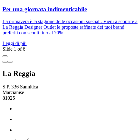
Per una giornata indimenticabile
La primavera è la stagione delle occasioni speciali. Vieni a scoprire a
D
La Reggia Designer Outlet le proposte raffinate dei tuoi brand
R
preferiti con sconti fino al 70%.
m
Leggi di più
L
Slide 1 of 6
La Reggia
S.P. 336 Sannitica
Marcianise
81025