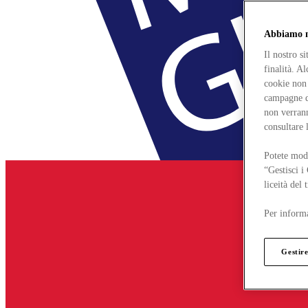
Abbiamo mo
Il nostro s
finalità. A
cookie non 
campagne di
non verrann
consultare 
Potete modi
“Gestisci i
liceità del
Per informa
Gestire