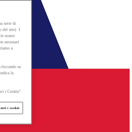
a serie di
 del sito). I
le nostre
on necessari
itiamo a
 cliccando su
iudica la
sci i Cookie”.
utti i cookie