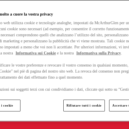
lto a cuore la vostra privacy
ito web utilizza cookie e tecnologie analoghe, impostati da McArthurGlen per un
lcuni cookie sono necessari (ad esempio, per consentire il corretto funzionamento
necessari comprendono quelli che analizzano l’utilizzo del sito, personalizzano 
 marketing e personalizzano la pubblicità che vi viene mostrata. Tali cookie n
o impostati a meno che voi non li accettiate. Per ulteriori informazioni, vi inv
la nostra
Informativa sui Cookie
e la nostra
Informativa sulla Privacy
.
ficare le vostre preferenze e revocare il vostro consenso in qualsiasi momento,
 Cookie” nel piè di pagina del nostro sito web. La revoca del consenso non preg
 trattamento dei dati effettuato fino a quel momento.
zioni sui soggetti terzi con cui condividiamo i dati, cliccate qui sotto su “Gesti
 i cookie
Rifiutare tutti i cookie
Accettare t