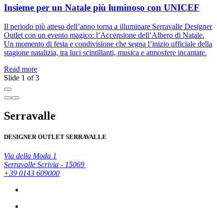
Insieme per un Natale più luminoso con UNICEF
D
Il periodo più atteso dell’anno torna a illuminare Serravalle Designer
q
Outlet con un evento magico: l’Accensione dell’Albero di Natale.
S
Un momento di festa e condivisione che segna l’inizio ufficiale della
t
stagione natalizia, tra luci scintillanti, musica e atmosfere incantate.
R
Read more
Slide 1 of 3
Serravalle
DESIGNER OUTLET SERRAVALLE
Via della Moda 1
Serravalle Scrivia - 15069
+39 0143 609000