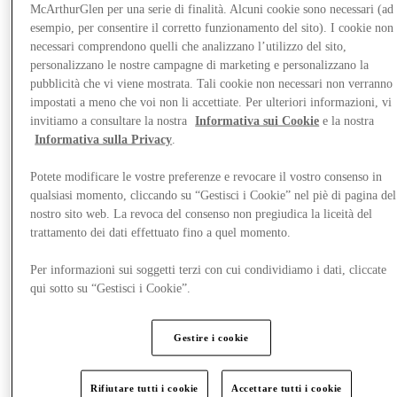
McArthurGlen per una serie di finalità. Alcuni cookie sono necessari (ad
esempio, per consentire il corretto funzionamento del sito). I cookie non
necessari comprendono quelli che analizzano l’utilizzo del sito,
personalizzano le nostre campagne di marketing e personalizzano la
pubblicità che vi viene mostrata. Tali cookie non necessari non verranno
impostati a meno che voi non li accettiate. Per ulteriori informazioni, vi
invitiamo a consultare la nostra
Informativa sui Cookie
e la nostra
Informativa sulla Privacy
.
Potete modificare le vostre preferenze e revocare il vostro consenso in
qualsiasi momento, cliccando su “Gestisci i Cookie” nel piè di pagina del
nostro sito web. La revoca del consenso non pregiudica la liceità del
trattamento dei dati effettuato fino a quel momento.
Per informazioni sui soggetti terzi con cui condividiamo i dati, cliccate
Novità
qui sotto su “Gestisci i Cookie”.
Gestire i cookie
Rifiutare tutti i cookie
Accettare tutti i cookie