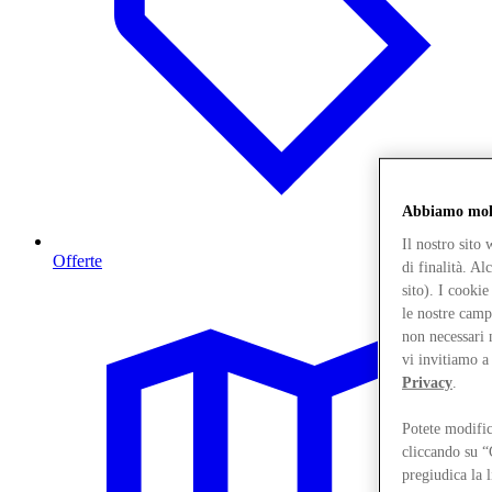
Abbiamo molt
Il nostro sito
Offerte
di finalità. A
sito). I cooki
le nostre camp
non necessari 
vi invitiamo a
Privacy
.
Potete modific
cliccando su “
pregiudica la 