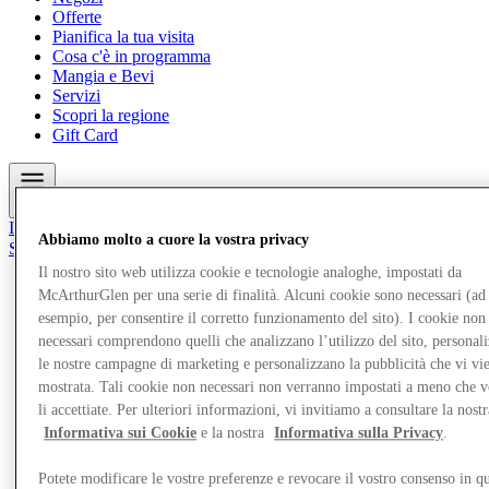
Offerte
Pianifica la tua visita
Cosa c'è in programma
Mangia e Bevi
Servizi
Scopri la regione
Gift Card
Altro
Il Club
Abbiamo molto a cuore la vostra privacy
Salvata
it
Il nostro sito web utilizza cookie e tecnologie analoghe, impostati da
McArthurGlen per una serie di finalità. Alcuni cookie sono necessari (ad
Negozi
esempio, per consentire il corretto funzionamento del sito). I cookie non
Offerte
Pianifica la tua visita
necessari comprendono quelli che analizzano l’utilizzo del sito, personal
Cosa c'è in programma
le nostre campagne di marketing e personalizzano la pubblicità che vi vi
Mangia e Bevi
mostrata. Tali cookie non necessari non verranno impostati a meno che 
Servizi
li accettiate. Per ulteriori informazioni, vi invitiamo a consultare la nostr
Scopri la regione
Informativa sui Cookie
e la nostra
Informativa sulla Privacy
.
Gift Card
Potete modificare le vostre preferenze e revocare il vostro consenso in qu