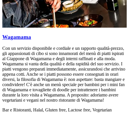
Wagamama
Con un servizio disponibile e cordiale e un rapporto qualità-prezzo,
C
gli appassionati di cibo si sono innamorati del menù di piatti ispirati
g
al Giappone di Wagamama e degli interni raffinati e alla moda.
a
Wagamama si vanta della qualità e della rapidità del suo servizio. I
W
piatti vengono preparati immediatamente, assicurandosi che arrivino
p
appena cotti. Anche se i piatti possono essere consegnati in orari
a
diversi, la filosofia di Wagamama è: non aspettare: basta mangiare e
d
condividere! C'è anche un menù speciale per bambini per i mini fan
c
di Wagamama e tovagliette di doodle per intrattenere i bambini
d
durante la loro visita a Wagamama. A proposito: adoriamo avere
d
vegetariani e vegani nel nostro ristorante di Wagamama!
v
Bar e Ristoranti, Halal, Gluten free, Lactose free, Vegetarian
B