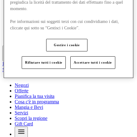
pregiudica la liceità del trattamento dei dati effettuato fino a quel
Offerte
momento.
Pianifica la tua visita
Cosa c'è in programma
Mangia e Bevi
Per informazioni sui soggetti terzi con cui condividiamo i dati,
Servizi
cliccate qui sotto su “Gestisci i Cookie”.
Scopri la regione
Gift Card
Gestire i cookie
Altro
Rifiutare tutti i cookie
Accettare tutti i cookie
Il Club
Salvata
it
Negozi
Offerte
Pianifica la tua visita
Cosa c'è in programma
Mangia e Bevi
Servizi
Scopri la regione
Gift Card