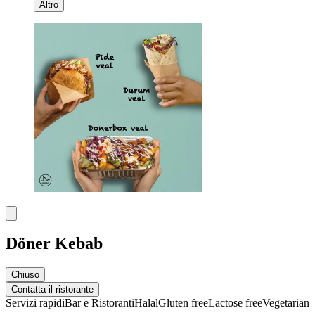
Altro
Döner Kebab
Chiuso
Contatta il ristorante
Servizi rapidi
Bar e Ristoranti
Halal
Gluten free
Lactose free
Vegetarian