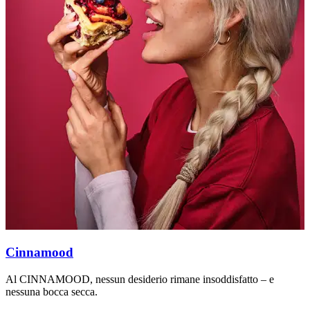
Cinnamood
Al CINNAMOOD, nessun desiderio rimane insoddisfatto – e
D
nessuna bocca secca.
c