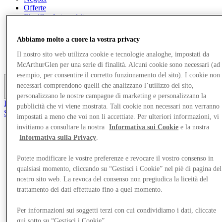
Offerte
Pianifica la tua visita
Cosa c'è in programma
Mangia e Bevi
Abbiamo molto a cuore la vostra privacy
Servizi
Scopri la regione
Il nostro sito web utilizza cookie e tecnologie analoghe, impostati da
Gift Card
McArthurGlen per una serie di finalità. Alcuni cookie sono necessari (ad
esempio, per consentire il corretto funzionamento del sito). I cookie non
necessari comprendono quelli che analizzano l’utilizzo del sito,
Altro
personalizzano le nostre campagne di marketing e personalizzano la
Il Club
pubblicità che vi viene mostrata. Tali cookie non necessari non verranno
Salvata
impostati a meno che voi non li accettiate. Per ulteriori informazioni, vi
it
invitiamo a consultare la nostra
Informativa sui Cookie
e la nostra
Informativa sulla Privacy
.
Negozi
Offerte
Pianifica la tua visita
Potete modificare le vostre preferenze e revocare il vostro consenso in
Cosa c'è in programma
qualsiasi momento, cliccando su “Gestisci i Cookie” nel piè di pagina del
Mangia e Bevi
nostro sito web. La revoca del consenso non pregiudica la liceità del
Servizi
trattamento dei dati effettuato fino a quel momento.
Scopri la regione
Gift Card
Per informazioni sui soggetti terzi con cui condividiamo i dati, cliccate
qui sotto su “Gestisci i Cookie”.