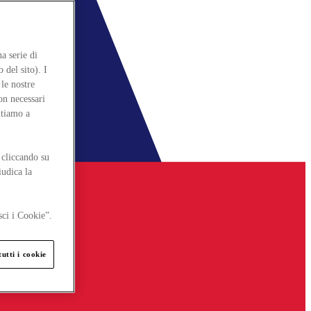
a serie di
 del sito). I
le nostre
on necessari
itiamo a
 cliccando su
iudica la
sci i Cookie”.
utti i cookie