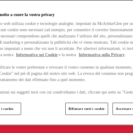
lto a cuore la vostra privacy
ito web utilizza cookie e tecnologie analoghe, impostati da McArthurGlen per un
lcuni cookie sono necessari (ad esempio, per consentire il corretto funzionamento
necessari comprendono quelli che analizzano l’utilizzo del sito, personalizzano 
 marketing e personalizzano la pubblicità che vi viene mostrata. Tali cookie n
o impostati a meno che voi non li accettiate. Per ulteriori informazioni, vi inv
la nostra
Informativa sui Cookie
e la nostra
Informativa sulla Privacy
.
ficare le vostre preferenze e revocare il vostro consenso in qualsiasi momento,
 Cookie” nel piè di pagina del nostro sito web. La revoca del consenso non preg
 trattamento dei dati effettuato fino a quel momento.
zioni sui soggetti terzi con cui condividiamo i dati, cliccate qui sotto su “Gesti
 i cookie
Rifiutare tutti i cookie
Accettare t