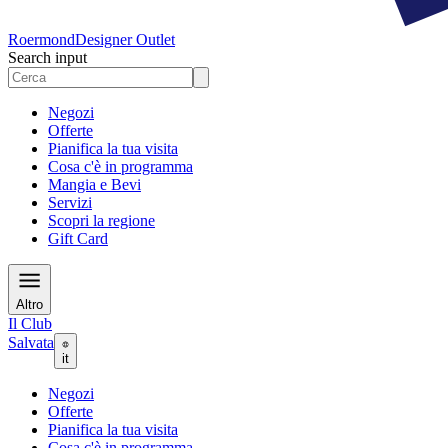
Roermond
Designer Outlet
Search input
Negozi
Offerte
Pianifica la tua visita
Cosa c'è in programma
Mangia e Bevi
Servizi
Scopri la regione
Gift Card
Altro
Il Club
Salvata
it
Negozi
Offerte
Pianifica la tua visita
Cosa c'è in programma