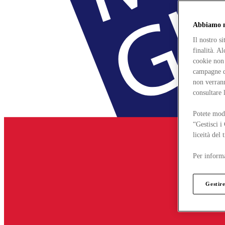
Abbiamo mo
Il nostro s
finalità. A
cookie non 
campagne di
non verrann
consultare 
Potete modi
“Gestisci i
liceità del
Per informa
Gestire