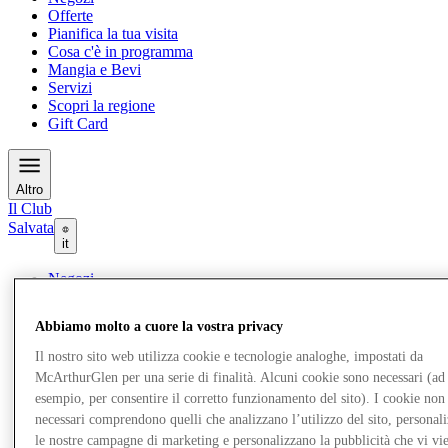
Offerte
Pianifica la tua visita
Cosa c'è in programma
Mangia e Bevi
Servizi
Scopri la regione
Gift Card
Altro
Il Club
Salvata
it
Negozi
Offerte
Pianifica la tua visita
Abbiamo molto a cuore la vostra privacy
Cosa c'è in programma
Mangia e Bevi
Il nostro sito web utilizza cookie e tecnologie analoghe, impostati da
Servizi
McArthurGlen per una serie di finalità. Alcuni cookie sono necessari (ad
Scopri la regione
esempio, per consentire il corretto funzionamento del sito). I cookie non
Gift Card
necessari comprendono quelli che analizzano l’utilizzo del sito, personal
le nostre campagne di marketing e personalizzano la pubblicità che vi vi