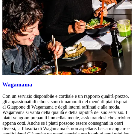
Wagamama
Con un servizio disponibile e cordiale e un rapporto qualità-prezzo,
C
gli appassionati di cibo si sono innamorati del menù di piatti ispirati
g
al Giappone di Wagamama e degli interni raffinati e alla moda.
a
Wagamama si vanta della qualità e della rapidità del suo servizio. I
W
piatti vengono preparati immediatamente, assicurandosi che arrivino
p
appena cotti. Anche se i piatti possono essere consegnati in orari
a
diversi, la filosofia di Wagamama è: non aspettare: basta mangiare e
d
condividere! C'è anche un menù speciale per bambini per i mini fan
c