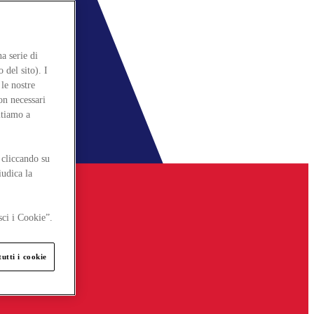
a serie di
 del sito). I
le nostre
on necessari
itiamo a
 cliccando su
iudica la
sci i Cookie”.
utti i cookie