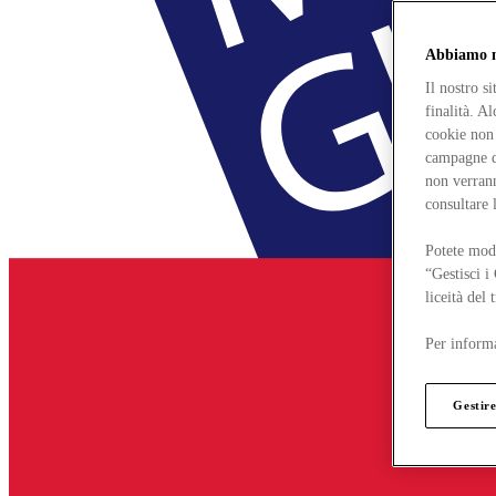
Abbiamo mo
Il nostro s
finalità. A
cookie non 
campagne di
non verrann
consultare 
Potete modi
“Gestisci i
liceità del
Per informa
Gestire