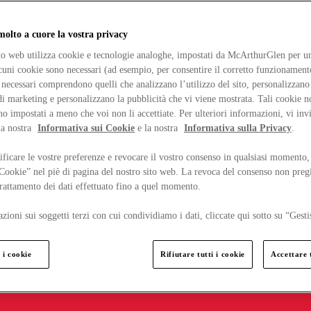
lto a cuore la vostra privacy
ito web utilizza cookie e tecnologie analoghe, impostati da McArthurGlen per un
lcuni cookie sono necessari (ad esempio, per consentire il corretto funzionamento
necessari comprendono quelli che analizzano l’utilizzo del sito, personalizzano 
 marketing e personalizzano la pubblicità che vi viene mostrata. Tali cookie n
o impostati a meno che voi non li accettiate. Per ulteriori informazioni, vi inv
la nostra
Informativa sui Cookie
e la nostra
Informativa sulla Privacy
.
ficare le vostre preferenze e revocare il vostro consenso in qualsiasi momento,
 Cookie” nel piè di pagina del nostro sito web. La revoca del consenso non preg
 trattamento dei dati effettuato fino a quel momento.
zioni sui soggetti terzi con cui condividiamo i dati, cliccate qui sotto su “Gesti
 i cookie
Rifiutare tutti i cookie
Accettare t