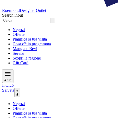
Roermond
Designer Outlet
Search input
Negozi
Offerte
Pianifica la tua visita
Cosa c'è in programma
Mangia e Bevi
Servizi
Scopri la regione
Gift Card
Altro
Il Club
Salvata
it
Negozi
Offerte
Pianifica la tua visita
Cosa c'è in programma