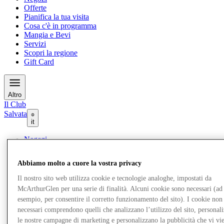
Offerte
Pianifica la tua visita
Cosa c'è in programma
Mangia e Bevi
Servizi
Scopri la regione
Gift Card
Altro
Il Club
Salvata
it
Negozi
Offerte
Pianifica la tua visita
Abbiamo molto a cuore la vostra privacy
Cosa c'è in programma
Mangia e Bevi
Il nostro sito web utilizza cookie e tecnologie analoghe, impostati da
Servizi
McArthurGlen per una serie di finalità. Alcuni cookie sono necessari (ad
Scopri la regione
esempio, per consentire il corretto funzionamento del sito). I cookie non
Gift Card
necessari comprendono quelli che analizzano l’utilizzo del sito, personal
le nostre campagne di marketing e personalizzano la pubblicità che vi vi