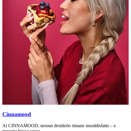
Cinnamood
Al CINNAMOOD, nessun desiderio rimane insoddisfatto – e
D
nessuna bocca secca.
c