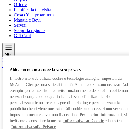
Offerte
Pianifica la tua visita
Cosa c'è in programma
Mangia e Bevi
Servizi
Scopri la regione
Gift Card
Altro
Il Club
Salvata
Abbiamo molto a cuore la vostra privacy
it
Il nostro sito web utilizza cookie e tecnologie analoghe, impostati da
Negozi
McArthurGlen per una serie di finalità. Alcuni cookie sono necessari (ad
Offerte
Pianifica la tua visita
esempio, per consentire il corretto funzionamento del sito). I cookie non
Cosa c'è in programma
necessari comprendono quelli che analizzano l’utilizzo del sito,
Mangia e Bevi
personalizzano le nostre campagne di marketing e personalizzano la
Servizi
pubblicità che vi viene mostrata. Tali cookie non necessari non verranno
Scopri la regione
impostati a meno che voi non li accettiate. Per ulteriori informazioni, vi
Gift Card
invitiamo a consultare la nostra
Informativa sui Cookie
e la nostra
Informativa sulla Privacy
.