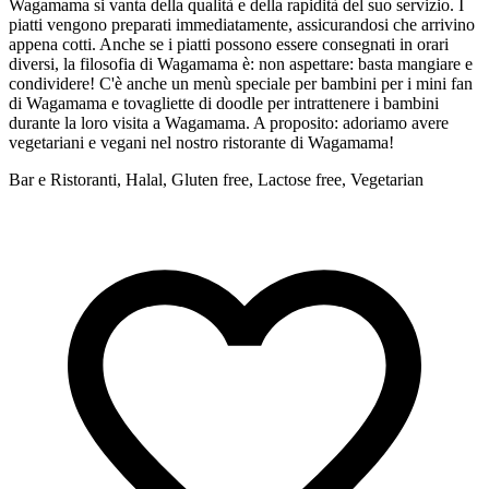
Wagamama si vanta della qualità e della rapidità del suo servizio. I
W
piatti vengono preparati immediatamente, assicurandosi che arrivino
p
appena cotti. Anche se i piatti possono essere consegnati in orari
a
diversi, la filosofia di Wagamama è: non aspettare: basta mangiare e
d
condividere! C'è anche un menù speciale per bambini per i mini fan
c
di Wagamama e tovagliette di doodle per intrattenere i bambini
d
durante la loro visita a Wagamama. A proposito: adoriamo avere
d
vegetariani e vegani nel nostro ristorante di Wagamama!
v
Bar e Ristoranti, Halal, Gluten free, Lactose free, Vegetarian
B