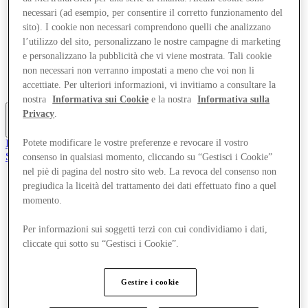
Offerte
necessari (ad esempio, per consentire il corretto funzionamento del
Pianifica la tua visita
sito). I cookie non necessari comprendono quelli che analizzano
Cosa c'è in programma
l’utilizzo del sito, personalizzano le nostre campagne di marketing
Mangia e Bevi
e personalizzano la pubblicità che vi viene mostrata. Tali cookie
Servizi
non necessari non verranno impostati a meno che voi non li
Scopri la regione
Gift Card
accettiate. Per ulteriori informazioni, vi invitiamo a consultare la
nostra
Informativa sui Cookie
e la nostra
Informativa sulla
Privacy
.
Altro
Il Club
Potete modificare le vostre preferenze e revocare il vostro
Salvata
consenso in qualsiasi momento, cliccando su “Gestisci i Cookie”
it
nel piè di pagina del nostro sito web. La revoca del consenso non
pregiudica la liceità del trattamento dei dati effettuato fino a quel
Negozi
momento.
Offerte
Pianifica la tua visita
Cosa c'è in programma
Per informazioni sui soggetti terzi con cui condividiamo i dati,
Mangia e Bevi
cliccate qui sotto su “Gestisci i Cookie”.
Servizi
Scopri la regione
Gift Card
Gestire i cookie