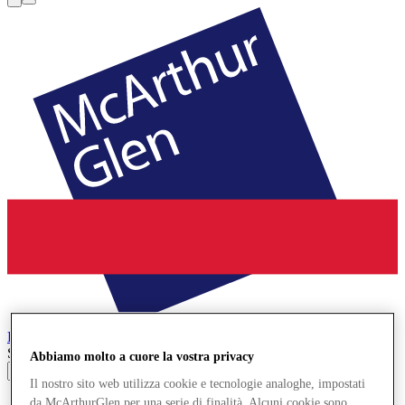
Roermond
Designer Outlet
Search input
Abbiamo molto a cuore la vostra privacy
Il nostro sito web utilizza cookie e tecnologie analoghe, impostati
Negozi
da McArthurGlen per una serie di finalità. Alcuni cookie sono