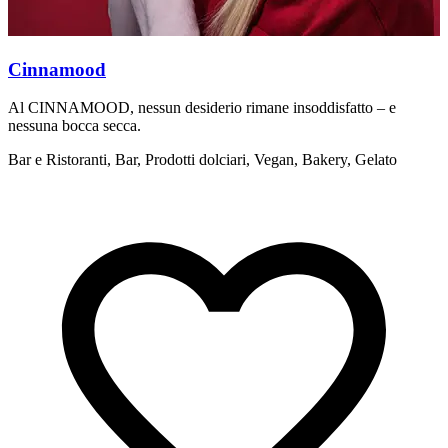
Cinnamood
Al CINNAMOOD, nessun desiderio rimane insoddisfatto – e
D
nessuna bocca secca.
c
Bar e Ristoranti, Bar, Prodotti dolciari, Vegan, Bakery, Gelato
S
f