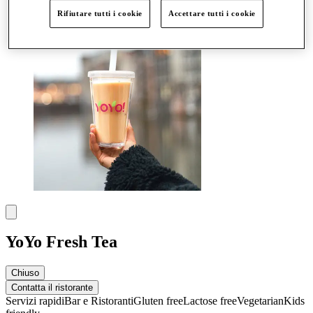
Altro
Rifiutare tutti i cookie
Accettare tutti i cookie
YoYo Fresh Tea
Chiuso
Contatta il ristorante
Servizi rapidi
Bar e Ristoranti
Gluten free
Lactose free
Vegetarian
Kids