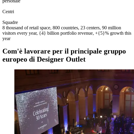
personale
0
0
1
2
0
0
1
2
3
Centri
0
0
1
2
3
4
5
6
7
8
9
0
0
1
2
3
4
5
6
7
8
9
0
Squadre
8 thousand of retail space, 800 countries, 23 centers, 90 million
visitors every year, {4} billion portfolio revenue, +{5}% growth this
year
Com'è lavorare per il principale gruppo
europeo di Designer Outlet