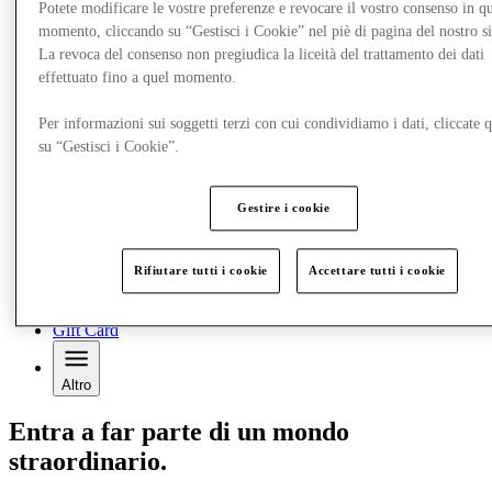
Potete modificare le vostre preferenze e revocare il vostro consenso in qu
momento, cliccando su “Gestisci i Cookie” nel piè di pagina del nostro s
La revoca del consenso non pregiudica la liceità del trattamento dei dati
effettuato fino a quel momento.
Per informazioni sui soggetti terzi con cui condividiamo i dati, cliccate q
su “Gestisci i Cookie”.
Gestire i cookie
Offerte
Pianifica la tua visita
Cosa c'è in programma
Mangia e Bevi
Rifiutare tutti i cookie
Accettare tutti i cookie
Servizi
Scopri la regione
Gift Card
Altro
Entra a far parte di un mondo
straordinario.