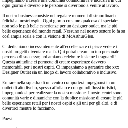
impegniamo a creare una comunità collaborativa e inclusiva in cui
ogni giorno è diverso e le persone si divertono a venire al lavoro.
Il nostro business consiste nel regalare momenti di straordinaria
felicità ai nostri ospiti. Ogni giorno creiamo qualcosa di speciale:
non solo le più belle esperienze per un designer outlet, ma le più
belle esperienze del mondo retail. Nessuno nel nostro settore lo fa su
così ampia scala e con la visione di McArthurGlen.
Ci dedichiamo incessantemente all'eccellenza e ci piace vedere i
nostri progetti diventare realtà. Qui potrai creare un tuo personale
percorso di successo; noi amiamo celebrare insieme i traguardi!
Questa attitudine ci permette di creare esperienze davvero
memorabili per i nostri ospiti. Ci impegniamo a garantire che xxx
Designer Outlet sia un luogo di lavoro collaborativo e inclusivo.
Entrare nella squadra di un centro comporterà impegnarsi in un
outlet di alto livello, spesso affollato e con grandi flussi turistici,
impegnandosi per realizzare la nostra missione. I nostri centri sono
comunità varie e dinamiche con la duplice missione di creare le più
belle esperienze retail per i nostri ospiti e gli uni per gli altri, e di
divertirci mentre lo facciamo.
0
0
1
2
3
4
5
6
7
8
Paesi
0
0
1
2
3
4
5
6
7
8
0
0
1
2
3
4
5
6
7
8
9
0
0
0
1
2
3
4
5
6
7
8
9
0