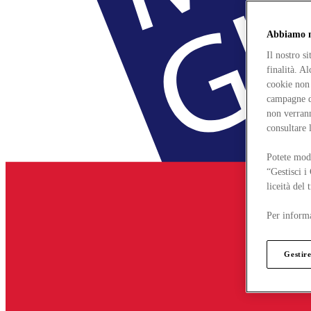
Abbiamo mo
Il nostro s
finalità. A
cookie non 
campagne di
non verrann
consultare 
Potete modi
“Gestisci i
liceità del
Per informa
Gestire