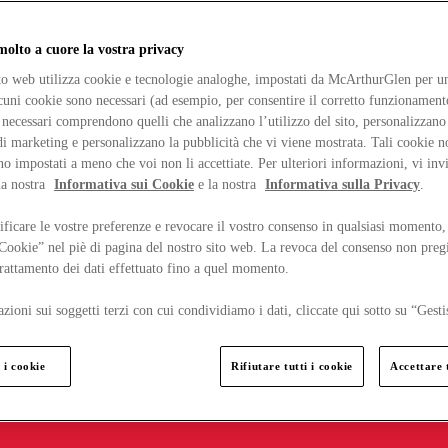
lto a cuore la vostra privacy
ito web utilizza cookie e tecnologie analoghe, impostati da McArthurGlen per un
lcuni cookie sono necessari (ad esempio, per consentire il corretto funzionamento
necessari comprendono quelli che analizzano l’utilizzo del sito, personalizzano 
 marketing e personalizzano la pubblicità che vi viene mostrata. Tali cookie n
o impostati a meno che voi non li accettiate. Per ulteriori informazioni, vi inv
la nostra
Informativa sui Cookie
e la nostra
Informativa sulla Privacy
.
ficare le vostre preferenze e revocare il vostro consenso in qualsiasi momento,
 Cookie” nel piè di pagina del nostro sito web. La revoca del consenso non preg
 trattamento dei dati effettuato fino a quel momento.
zioni sui soggetti terzi con cui condividiamo i dati, cliccate qui sotto su “Gesti
 i cookie
Rifiutare tutti i cookie
Accettare t