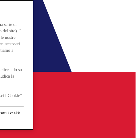
a serie di
 del sito). I
le nostre
on necessari
itiamo a
 cliccando su
iudica la
sci i Cookie”.
utti i cookie