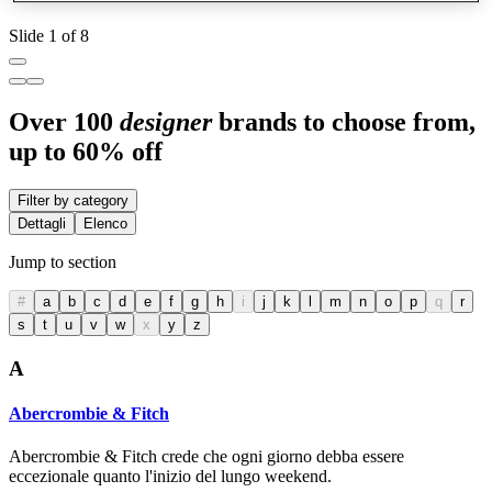
Slide 1 of 8
Over 100
designer
brands to choose from,
up to 60% off
Filter by category
Dettagli
Elenco
Jump to section
#
a
b
c
d
e
f
g
h
i
j
k
l
m
n
o
p
q
r
s
t
u
v
w
x
y
z
A
Abercrombie & Fitch
Abercrombie & Fitch crede che ogni giorno debba essere
eccezionale quanto l'inizio del lungo weekend.