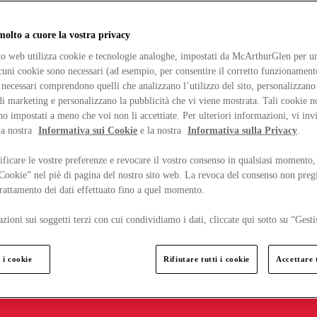
lto a cuore la vostra privacy
ito web utilizza cookie e tecnologie analoghe, impostati da McArthurGlen per un
lcuni cookie sono necessari (ad esempio, per consentire il corretto funzionamento
necessari comprendono quelli che analizzano l’utilizzo del sito, personalizzano 
 marketing e personalizzano la pubblicità che vi viene mostrata. Tali cookie n
o impostati a meno che voi non li accettiate. Per ulteriori informazioni, vi inv
la nostra
Informativa sui Cookie
e la nostra
Informativa sulla Privacy
.
ficare le vostre preferenze e revocare il vostro consenso in qualsiasi momento,
 Cookie” nel piè di pagina del nostro sito web. La revoca del consenso non preg
 trattamento dei dati effettuato fino a quel momento.
zioni sui soggetti terzi con cui condividiamo i dati, cliccate qui sotto su “Gesti
 i cookie
Rifiutare tutti i cookie
Accettare t