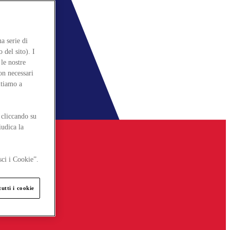
a serie di
 del sito). I
le nostre
on necessari
itiamo a
 cliccando su
iudica la
sci i Cookie”.
utti i cookie