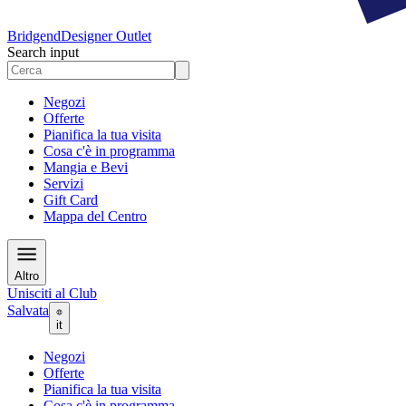
Bridgend
Designer Outlet
Search input
Negozi
Offerte
Pianifica la tua visita
Cosa c'è in programma
Mangia e Bevi
Servizi
Gift Card
Mappa del Centro
Altro
Unisciti al Club
Salvata
it
Negozi
Offerte
Pianifica la tua visita
Cosa c'è in programma