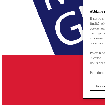
Abbiamo mo
Il nostro s
finalità. A
cookie non 
campagne di
non verrann
consultare 
Potete modi
“Gestisci i
liceità del
Per informa
Gestire