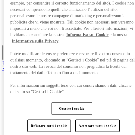
esempio, per consentire il corretto funzionamento del sito). I cookie non
Offerte
necessari comprendono quelli che analizzano l’utilizzo del sito,
Pianifica la tua visita
Cosa c'è in programma
personalizzano le nostre campagne di marketing e personalizzano la
Mangia e Bevi
pubblicità che vi viene mostrata. Tali cookie non necessari non verranno
Servizi
impostati a meno che voi non li accettiate. Per ulteriori informazioni, vi
Gift Card
invitiamo a consultare la nostra
Informativa sui Cookie
e la nostra
Mappa del Centro
Informativa sulla Privacy
.
Potete modificare le vostre preferenze e revocare il vostro consenso in
Altro
qualsiasi momento, cliccando su “Gestisci i Cookie” nel piè di pagina del
Unisciti al Club
nostro sito web. La revoca del consenso non pregiudica la liceità del
Salvata
trattamento dei dati effettuato fino a quel momento.
it
Negozi
Per informazioni sui soggetti terzi con cui condividiamo i dati, cliccate
Offerte
qui sotto su “Gestisci i Cookie”.
Pianifica la tua visita
Cosa c'è in programma
Mangia e Bevi
Gestire i cookie
Servizi
Gift Card
Mappa del Centro
Rifiutare tutti i cookie
Accettare tutti i cookie