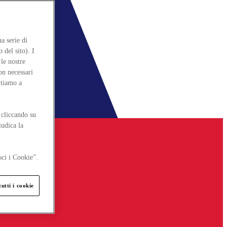
a serie di
 del sito). I
le nostre
on necessari
itiamo a
 cliccando su
iudica la
sci i Cookie”.
utti i cookie