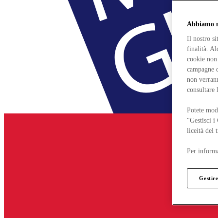
Abbiamo mo
Il nostro s
finalità. A
cookie non 
campagne di
non verrann
consultare 
Potete modi
“Gestisci i
liceità del
Per informa
Gestire