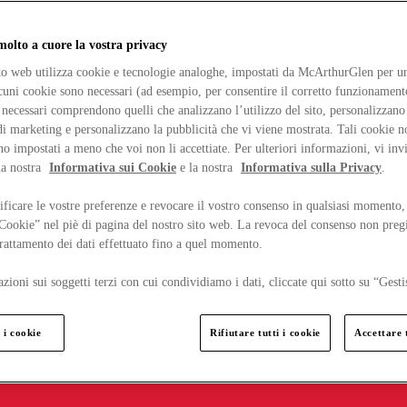
lto a cuore la vostra privacy
ito web utilizza cookie e tecnologie analoghe, impostati da McArthurGlen per un
lcuni cookie sono necessari (ad esempio, per consentire il corretto funzionamento
necessari comprendono quelli che analizzano l’utilizzo del sito, personalizzano 
 marketing e personalizzano la pubblicità che vi viene mostrata. Tali cookie n
o impostati a meno che voi non li accettiate. Per ulteriori informazioni, vi inv
la nostra
Informativa sui Cookie
e la nostra
Informativa sulla Privacy
.
ficare le vostre preferenze e revocare il vostro consenso in qualsiasi momento,
 Cookie” nel piè di pagina del nostro sito web. La revoca del consenso non preg
 trattamento dei dati effettuato fino a quel momento.
zioni sui soggetti terzi con cui condividiamo i dati, cliccate qui sotto su “Gesti
 i cookie
Rifiutare tutti i cookie
Accettare t