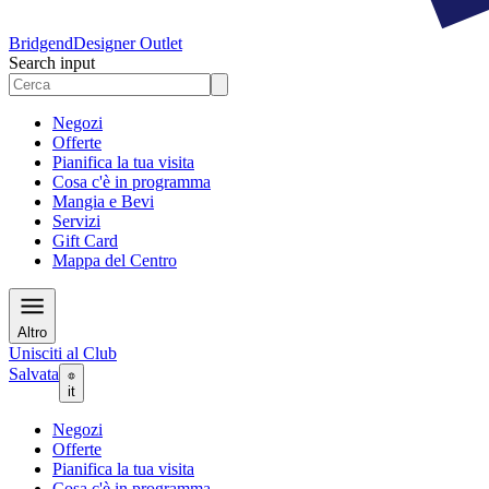
Bridgend
Designer Outlet
Search input
Negozi
Offerte
Pianifica la tua visita
Cosa c'è in programma
Mangia e Bevi
Servizi
Gift Card
Mappa del Centro
Altro
Unisciti al Club
Salvata
it
Negozi
Offerte
Pianifica la tua visita
Cosa c'è in programma