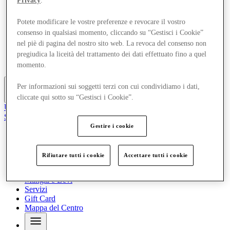
Privacy
.
Offerte
Pianifica la tua visita
Potete modificare le vostre preferenze e revocare il vostro
Cosa c'è in programma
consenso in qualsiasi momento, cliccando su “Gestisci i Cookie”
Mangia e Bevi
nel piè di pagina del nostro sito web. La revoca del consenso non
Servizi
Gift Card
pregiudica la liceità del trattamento dei dati effettuato fino a quel
Mappa del Centro
momento.
Per informazioni sui soggetti terzi con cui condividiamo i dati,
Altro
cliccate qui sotto su “Gestisci i Cookie”.
Unisciti al Club
Salvata
it
Gestire i cookie
Negozi
Offerte
Rifiutare tutti i cookie
Accettare tutti i cookie
Pianifica la tua visita
Cosa c'è in programma
Mangia e Bevi
Servizi
Gift Card
Mappa del Centro