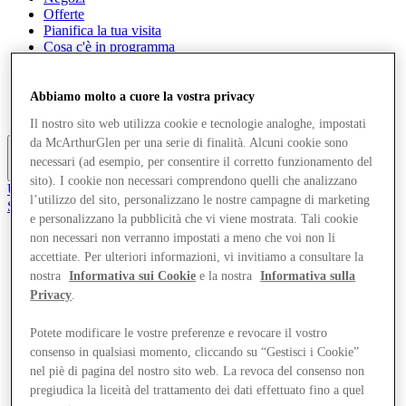
Offerte
Pianifica la tua visita
Cosa c'è in programma
Mangia e Bevi
Servizi
Gift Card
Abbiamo molto a cuore la vostra privacy
Mappa del Centro
Il nostro sito web utilizza cookie e tecnologie analoghe, impostati
da McArthurGlen per una serie di finalità. Alcuni cookie sono
necessari (ad esempio, per consentire il corretto funzionamento del
Altro
sito). I cookie non necessari comprendono quelli che analizzano
Unisciti al Club
l’utilizzo del sito, personalizzano le nostre campagne di marketing
Salvata
e personalizzano la pubblicità che vi viene mostrata. Tali cookie
it
non necessari non verranno impostati a meno che voi non li
Negozi
accettiate. Per ulteriori informazioni, vi invitiamo a consultare la
Offerte
nostra
Informativa sui Cookie
e la nostra
Informativa sulla
Pianifica la tua visita
Privacy
.
Cosa c'è in programma
Mangia e Bevi
Servizi
Potete modificare le vostre preferenze e revocare il vostro
Gift Card
consenso in qualsiasi momento, cliccando su “Gestisci i Cookie”
Mappa del Centro
nel piè di pagina del nostro sito web. La revoca del consenso non
pregiudica la liceità del trattamento dei dati effettuato fino a quel