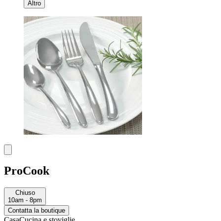
Altro
ProCook
Chiuso
10am - 8pm
Contatta la boutique
Casa
Cucina e stoviglie