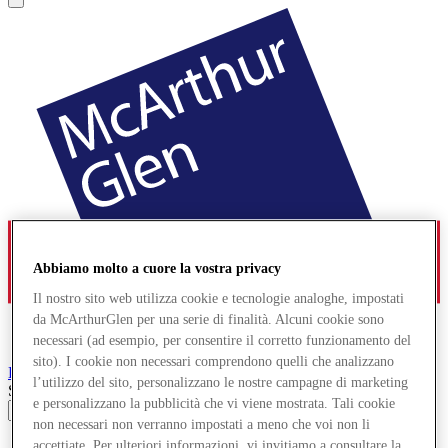
Abbiamo molto a cuore la vostra privacy
Il nostro sito web utilizza cookie e tecnologie analoghe, impostati
da McArthurGlen per una serie di finalità. Alcuni cookie sono
necessari (ad esempio, per consentire il corretto funzionamento del
sito). I cookie non necessari comprendono quelli che analizzano
Bridgend
Designer Outlet
l’utilizzo del sito, personalizzano le nostre campagne di marketing
Search input
e personalizzano la pubblicità che vi viene mostrata. Tali cookie
non necessari non verranno impostati a meno che voi non li
Negozi
accettiate. Per ulteriori informazioni, vi invitiamo a consultare la