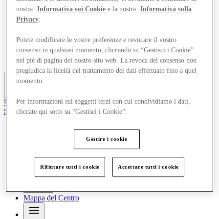
Offerte
nostra
Informativa sui Cookie
e la nostra
Informativa sulla
Pianifica la tua visita
Privacy
.
Cosa c'è in programma
Mangia e Bevi
Potete modificare le vostre preferenze e revocare il vostro
Servizi
consenso in qualsiasi momento, cliccando su “Gestisci i Cookie”
Gift Card
Mappa del Centro
nel piè di pagina del nostro sito web. La revoca del consenso non
pregiudica la liceità del trattamento dei dati effettuato fino a quel
momento.
Altro
Unisciti al Club
Per informazioni sui soggetti terzi con cui condividiamo i dati,
Salvata
cliccate qui sotto su “Gestisci i Cookie”.
it
Negozi
Gestire i cookie
Offerte
Pianifica la tua visita
Cosa c'è in programma
Rifiutare tutti i cookie
Accettare tutti i cookie
Mangia e Bevi
Servizi
Gift Card
Mappa del Centro