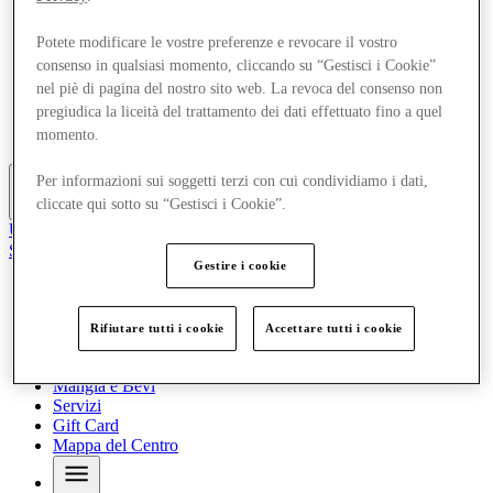
Offerte
Pianifica la tua visita
Potete modificare le vostre preferenze e revocare il vostro
Cosa c'è in programma
consenso in qualsiasi momento, cliccando su “Gestisci i Cookie”
Mangia e Bevi
nel piè di pagina del nostro sito web. La revoca del consenso non
Servizi
pregiudica la liceità del trattamento dei dati effettuato fino a quel
Gift Card
Mappa del Centro
momento.
Per informazioni sui soggetti terzi con cui condividiamo i dati,
cliccate qui sotto su “Gestisci i Cookie”.
Altro
Unisciti al Club
Salvata
Gestire i cookie
it
Negozi
Offerte
Rifiutare tutti i cookie
Accettare tutti i cookie
Pianifica la tua visita
Cosa c'è in programma
Mangia e Bevi
Servizi
Gift Card
Mappa del Centro