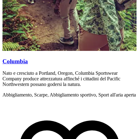
Columbia
Nato e cresciuto a Portland, Oregon, Columbia Sportswear
C
Company produce attrezzatura affinché i cittadini del Pacific
F
Northwestern possano godersi la natura.
A
Abbigliamento, Scarpe, Abbigliamento sportivo, Sport all'aria aperta
s
a