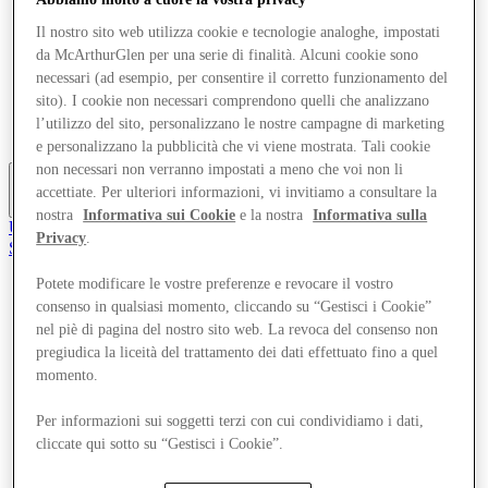
Offerte
Il nostro sito web utilizza cookie e tecnologie analoghe, impostati
Pianifica la tua visita
Cosa c'è in programma
da McArthurGlen per una serie di finalità. Alcuni cookie sono
Mangia e Bevi
necessari (ad esempio, per consentire il corretto funzionamento del
Servizi
sito). I cookie non necessari comprendono quelli che analizzano
Gift Card
l’utilizzo del sito, personalizzano le nostre campagne di marketing
Mappa del Centro
e personalizzano la pubblicità che vi viene mostrata. Tali cookie
non necessari non verranno impostati a meno che voi non li
accettiate. Per ulteriori informazioni, vi invitiamo a consultare la
Altro
nostra
Informativa sui Cookie
e la nostra
Informativa sulla
Unisciti al Club
Privacy
.
Salvata
it
Potete modificare le vostre preferenze e revocare il vostro
Negozi
consenso in qualsiasi momento, cliccando su “Gestisci i Cookie”
Offerte
nel piè di pagina del nostro sito web. La revoca del consenso non
Pianifica la tua visita
pregiudica la liceità del trattamento dei dati effettuato fino a quel
Cosa c'è in programma
momento.
Mangia e Bevi
Servizi
Gift Card
Per informazioni sui soggetti terzi con cui condividiamo i dati,
Mappa del Centro
cliccate qui sotto su “Gestisci i Cookie”.