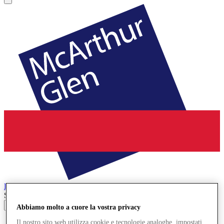
Bridgend
Designer Outlet
Search input
Abbiamo molto a cuore la vostra privacy
Negozi
Il nostro sito web utilizza cookie e tecnologie analoghe, impostati