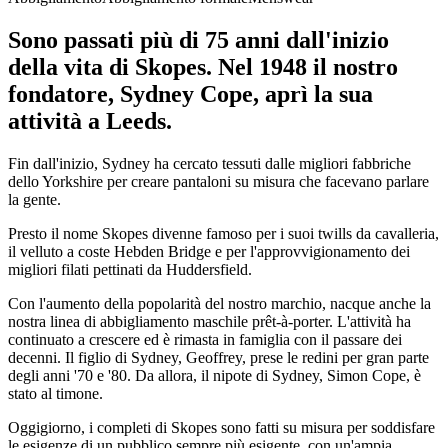
Sono passati più di 75 anni dall'inizio
della vita di Skopes. Nel 1948 il nostro
fondatore, Sydney Cope, aprì la sua
attività a Leeds.
Fin dall'inizio, Sydney ha cercato tessuti dalle migliori fabbriche
dello Yorkshire per creare pantaloni su misura che facevano parlare
la gente.
Presto il nome Skopes divenne famoso per i suoi twills da cavalleria,
il velluto a coste Hebden Bridge e per l'approvvigionamento dei
migliori filati pettinati da Huddersfield.
Con l'aumento della popolarità del nostro marchio, nacque anche la
nostra linea di abbigliamento maschile prêt-à-porter. L'attività ha
continuato a crescere ed è rimasta in famiglia con il passare dei
decenni. Il figlio di Sydney, Geoffrey, prese le redini per gran parte
degli anni '70 e '80. Da allora, il nipote di Sydney, Simon Cope, è
stato al timone.
Oggigiorno, i completi di Skopes sono fatti su misura per soddisfare
le esigenze di un pubblico sempre più esigente, con un'ampia