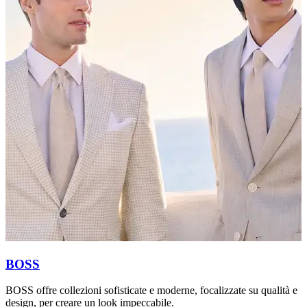
BOSS
BOSS offre collezioni sofisticate e moderne, focalizzate su qualità e
P
design, per creare un look impeccabile.
c