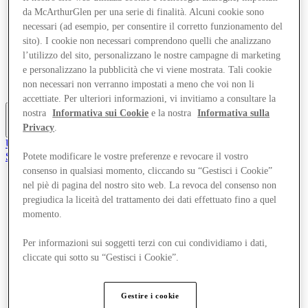
Offerte
da McArthurGlen per una serie di finalità. Alcuni cookie sono
Pianifica la tua visita
necessari (ad esempio, per consentire il corretto funzionamento del
Cosa c'è in programma
sito). I cookie non necessari comprendono quelli che analizzano
Mangia e Bevi
l’utilizzo del sito, personalizzano le nostre campagne di marketing
Servizi
e personalizzano la pubblicità che vi viene mostrata. Tali cookie
Gift Card
Mappa del Centro
non necessari non verranno impostati a meno che voi non li
accettiate. Per ulteriori informazioni, vi invitiamo a consultare la
nostra
Informativa sui Cookie
e la nostra
Informativa sulla
Privacy
.
Altro
Unisciti al Club
Salvata
Potete modificare le vostre preferenze e revocare il vostro
it
consenso in qualsiasi momento, cliccando su “Gestisci i Cookie”
nel piè di pagina del nostro sito web. La revoca del consenso non
Negozi
pregiudica la liceità del trattamento dei dati effettuato fino a quel
Offerte
momento.
Pianifica la tua visita
Cosa c'è in programma
Mangia e Bevi
Per informazioni sui soggetti terzi con cui condividiamo i dati,
Servizi
cliccate qui sotto su “Gestisci i Cookie”.
Gift Card
Mappa del Centro
Gestire i cookie