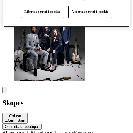
Altro
Rifiutare tutti i cookie
Accettare tutti i cookie
Skopes
Chiuso
10am - 8pm
Contatta la boutique
Abbigliamento
Abbigliamento formale
Menswear