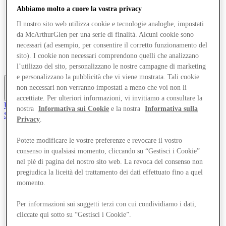
Offerte
Abbiamo molto a cuore la vostra privacy
Pianifica la tua visita
Il nostro sito web utilizza cookie e tecnologie analoghe, impostati
Cosa c'è in programma
Mangia e Bevi
da McArthurGlen per una serie di finalità. Alcuni cookie sono
Servizi
necessari (ad esempio, per consentire il corretto funzionamento del
Gift Card
sito). I cookie non necessari comprendono quelli che analizzano
Mappa del Centro
l’utilizzo del sito, personalizzano le nostre campagne di marketing
e personalizzano la pubblicità che vi viene mostrata. Tali cookie
non necessari non verranno impostati a meno che voi non li
Altro
accettiate. Per ulteriori informazioni, vi invitiamo a consultare la
Unisciti al Club
nostra
Informativa sui Cookie
e la nostra
Informativa sulla
Salvata
Privacy
.
it
Negozi
Potete modificare le vostre preferenze e revocare il vostro
Offerte
consenso in qualsiasi momento, cliccando su “Gestisci i Cookie”
Pianifica la tua visita
nel piè di pagina del nostro sito web. La revoca del consenso non
Cosa c'è in programma
pregiudica la liceità del trattamento dei dati effettuato fino a quel
Mangia e Bevi
momento.
Servizi
Gift Card
Mappa del Centro
Per informazioni sui soggetti terzi con cui condividiamo i dati,
cliccate qui sotto su “Gestisci i Cookie”.