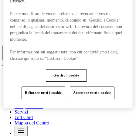
Privacy
.
Offerte
Pianifica la tua visita
Potete modificare le vostre preferenze e revocare il vostro
Cosa c'è in programma
consenso in qualsiasi momento, cliccando su “Gestisci i Cookie”
Mangia e Bevi
Servizi
nel piè di pagina del nostro sito web. La revoca del consenso non
Gift Card
pregiudica la liceità del trattamento dei dati effettuato fino a quel
Mappa del Centro
momento.
Per informazioni sui soggetti terzi con cui condividiamo i dati,
Altro
cliccate qui sotto su “Gestisci i Cookie”.
Unisciti al Club
Salvata
it
Gestire i cookie
Negozi
Offerte
Rifiutare tutti i cookie
Accettare tutti i cookie
Pianifica la tua visita
Cosa c'è in programma
Mangia e Bevi
Servizi
Gift Card
Mappa del Centro