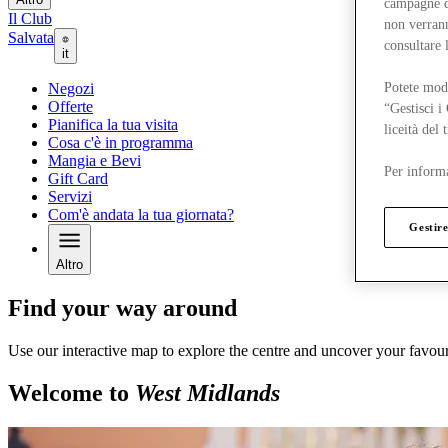
campagne di
Il Club
non verrann
Salvata
consultare 
it
Potete modi
Negozi
Offerte
“Gestisci i
Pianifica la tua visita
liceità del
Cosa c'è in programma
Mangia e Bevi
Per informa
Gift Card
Servizi
Com'è andata la tua giornata?
Gestire
Altro
Find your way around
Use our interactive map to explore the centre and uncover your favour
Welcome to
West Midlands