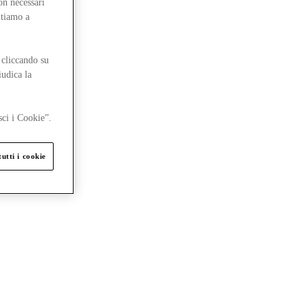
on necessari
itiamo a
 cliccando su
iudica la
sci i Cookie”.
utti i cookie