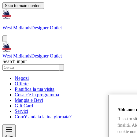
Skip to main content
West Midlands
Designer Outlet
West Midlands
Designer Outlet
Search input
Negozi
Offerte
Pianifica la tua visita
Cosa c'è in programma
Mangia e Bevi
Gift Card
Abbiamo mo
Servizi
Com'è andata la tua giornata?
Il nostro s
finalità. A
cookie non 
Altro