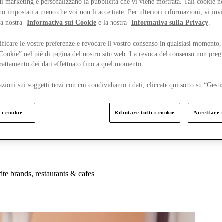
 marketing e personalizzano la pubblicità che vi viene mostrata. Tali cookie n
o impostati a meno che voi non li accettiate. Per ulteriori informazioni, vi inv
la nostra
Informativa sui Cookie
e la nostra
Informativa sulla Privacy
.
ficare le vostre preferenze e revocare il vostro consenso in qualsiasi momento,
 Cookie” nel piè di pagina del nostro sito web. La revoca del consenso non preg
 trattamento dei dati effettuato fino a quel momento.
zioni sui soggetti terzi con cui condividiamo i dati, cliccate qui sotto su “Gesti
 i cookie
Rifiutare tutti i cookie
Accettare t
ite brands, restaurants & cafes