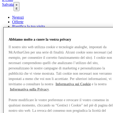
Salvata
it
Negozi
Offerte
Pianifica la tua visita
Cosa c'è in programma
Mangia e Bevi
Abbiamo molto a cuore la vostra privacy
Gift Card
Servizi
Il nostro sito web utilizza cookie e tecnologie analoghe, impostati da
Com'è andata la tua giornata?
McArthurGlen per una serie di finalità. Alcuni cookie sono necessari (ad
esempio, per consentire il corretto funzionamento del sito). I cookie non
Altro
necessari comprendono quelli che analizzano l’utilizzo del sito,
personalizzano le nostre campagne di marketing e personalizzano la
pubblicità che vi viene mostrata. Tali cookie non necessari non verranno
impostati a meno che voi non li accettiate. Per ulteriori informazioni, vi
invitiamo a consultare la nostra
Informativa sui Cookie
e la nostra
Informativa sulla Privacy
.
Potete modificare le vostre preferenze e revocare il vostro consenso in
qualsiasi momento, cliccando su “Gestisci i Cookie” nel piè di pagina del
nostro sito web. La revoca del consenso non pregiudica la liceità del