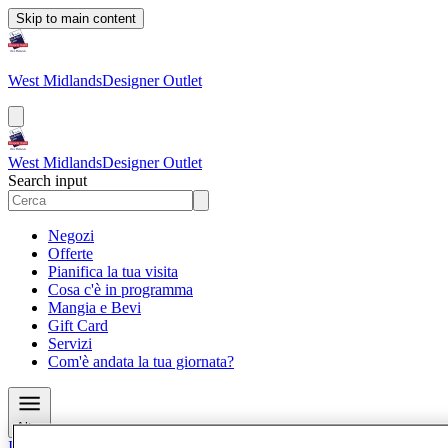
Skip to main content
West Midlands
Designer Outlet
West Midlands
Designer Outlet
Search input
Negozi
Offerte
Pianifica la tua visita
Cosa c'è in programma
Mangia e Bevi
Gift Card
Servizi
Com'è andata la tua giornata?
Altro
Il Club