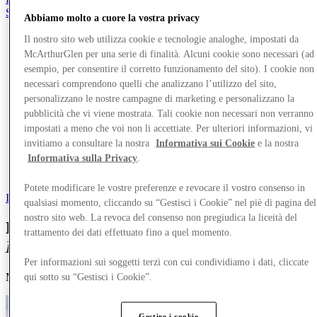
Salvata
Abbiamo molto a cuore la vostra privacy
it
Il nostro sito web utilizza cookie e tecnologie analoghe, impostati da
Negozi
McArthurGlen per una serie di finalità. Alcuni cookie sono necessari (ad
Offerte
esempio, per consentire il corretto funzionamento del sito). I cookie non
Pianifica la tua visita
necessari comprendono quelli che analizzano l’utilizzo del sito,
Cosa c'è in programma
personalizzano le nostre campagne di marketing e personalizzano la
Mangia e Bevi
Gift Card
pubblicità che vi viene mostrata. Tali cookie non necessari non verranno
Servizi
impostati a meno che voi non li accettiate. Per ulteriori informazioni, vi
Com'è andata la tua giornata?
invitiamo a consultare la nostra
Informativa sui Cookie
e la nostra
Informativa sulla Privacy
.
Altro
Potete modificare le vostre preferenze e revocare il vostro consenso in
Indietro
qualsiasi momento, cliccando su “Gestisci i Cookie” nel piè di pagina del
nostro sito web. La revoca del consenso non pregiudica la liceità del
EV Charging
at McArthurGlen West
trattamento dei dati effettuato fino a quel momento.
Midlands
Per informazioni sui soggetti terzi con cui condividiamo i dati, cliccate
Make your shopping trip hassle-free with our EV charging facilities
qui sotto su “Gestisci i Cookie”.
Gestire i cookie