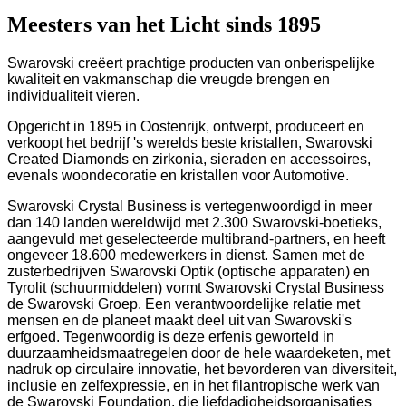
Meesters van het Licht sinds 1895
Swarovski creëert prachtige producten van onberispelijke
kwaliteit en vakmanschap die vreugde brengen en
individualiteit vieren.
Opgericht in 1895 in Oostenrijk, ontwerpt, produceert en
verkoopt het bedrijf 's werelds beste kristallen, Swarovski
Created Diamonds en zirkonia, sieraden en accessoires,
evenals woondecoratie en kristallen voor Automotive.
Swarovski Crystal Business is vertegenwoordigd in meer
dan 140 landen wereldwijd met 2.300 Swarovski-boetieks,
aangevuld met geselecteerde multibrand-partners, en heeft
ongeveer 18.600 medewerkers in dienst. Samen met de
zusterbedrijven Swarovski Optik (optische apparaten) en
Tyrolit (schuurmiddelen) vormt Swarovski Crystal Business
de Swarovski Groep. Een verantwoordelijke relatie met
mensen en de planeet maakt deel uit van Swarovski's
erfgoed. Tegenwoordig is deze erfenis geworteld in
duurzaamheidsmaatregelen door de hele waardeketen, met
nadruk op circulaire innovatie, het bevorderen van diversiteit,
inclusie en zelfexpressie, en in het filantropische werk van
de Swarovski Foundation, die liefdadigheidsorganisaties