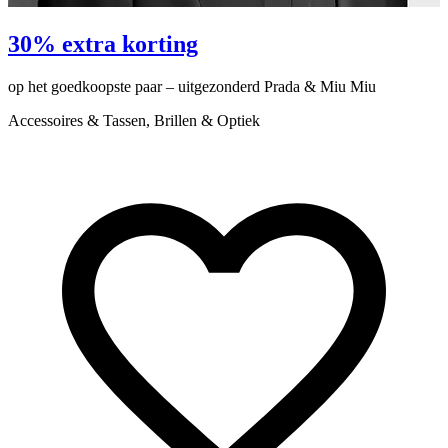
P
30% extra korting
op het goedkoopste paar – uitgezonderd Prada & Miu Miu
e
Accessoires & Tassen, Brillen & Optiek
O
K