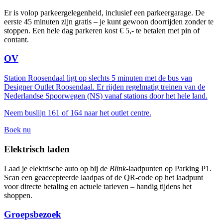
Er is volop parkeergelegenheid, inclusief een parkeergarage. De
eerste 45 minuten zijn gratis – je kunt gewoon doorrijden zonder te
stoppen. Een hele dag parkeren kost € 5,- te betalen met pin of
contant.
OV
Station Roosendaal ligt op slechts 5 minuten met de bus van
Designer Outlet Roosendaal. Er rijden regelmatig treinen van de
Nederlandse Spoorwegen (NS) vanaf stations door het hele land.
Neem buslijn 161 of 164 naar het outlet centre.
Boek nu
Elektrisch laden
Laad je elektrische auto op bij de
Blink
-laadpunten op Parking P1.
Scan een geaccepteerde laadpas of de QR-code op het laadpunt
voor directe betaling en actuele tarieven – handig tijdens het
shoppen.
Groepsbezoek