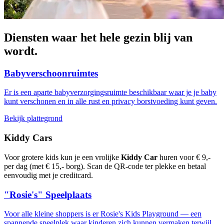
Diensten waar het hele gezin blij van
wordt.
Babyverschoonruimtes
Er is een aparte babyverzorgingsruimte beschikbaar waar je je baby
kunt verschonen en in alle rust en privacy borstvoeding kunt geven.
Bekijk plattegrond
Kiddy Cars
Voor grotere kids kun je een vrolijke
Kiddy Car
huren voor € 9,-
per dag (met € 15,- borg). Scan de QR-code ter plekke en betaal
eenvoudig met je creditcard.
"Rosie's" Speelplaats
Voor alle kleine shoppers is er Rosie's Kids Playground — een
spannende speelplek waar kinderen zich kunnen vermaken terwijl