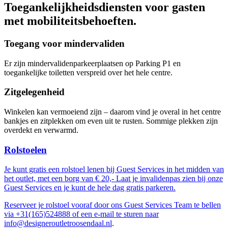
Toegankelijkheidsdiensten voor gasten
met mobiliteitsbehoeften.
Toegang voor mindervaliden
Er zijn mindervalidenparkeerplaatsen op Parking P1 en
toegankelijke toiletten verspreid over het hele centre.
Zitgelegenheid
Winkelen kan vermoeiend zijn – daarom vind je overal in het centre
bankjes en zitplekken om even uit te rusten. Sommige plekken zijn
overdekt en verwarmd.
Rolstoelen
Je kunt gratis een rolstoel lenen bij Guest Services in het midden van
het outlet, met een borg van € 20,- Laat je invalidenpas zien bij onze
Guest Services en je kunt de hele dag gratis parkeren.
Reserveer je rolstoel vooraf door ons Guest Services Team te bellen
via +31(165)524888 of een e-mail te sturen naar
info@designeroutletroosendaal.nl
.