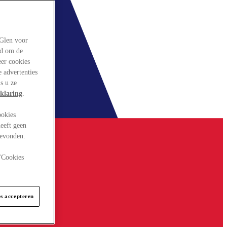
rGlen voor
ld om de
eer cookies
 advertenties
s u ze
klaring
.
ookies
eeft geen
gevonden.
 "Cookies
es accepteren