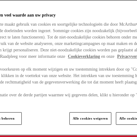
en veel waarde aan uw privacy
te maakt gebruik van cookies en soortgelijke technologieën die door McArthu
nde doeleinden worden ingezet. Sommige cookies zijn noodzakelijk (bijvoorbee
rect te laten functioneren). Tot de niet-noodzakelijke cookies behoren onder m
bruik van de website analyseren, onze marketingcampagnes op maat maken en de
en krijgt personaliseren. Deze niet-noodzakelijke cookies worden pas geplaatst al
. Raadpleeg voor meer informatie onze
Cookieverklaring
en onze
Privacyver
voorkeuren op elk moment wijzigen en uw toestemming intrekken door op "C
 klikken in de voettekst van onze website. Het intrekken van uw toestemming h
 de rechtmatigheid van de gegevensverwerking die tot dat moment heeft plaats
matie over de derde partijen waarmee wij gegevens delen, klikt u hieronder op
s beheren
Alle cookies weigeren
Alle cooki