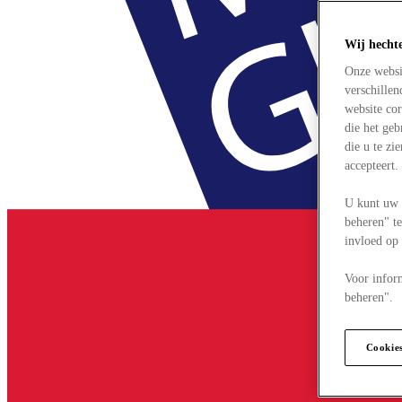
Wij hecht
Onze websi
verschille
website cor
die het ge
die u te zi
accepteert
U kunt uw 
beheren" te
invloed op
Voor infor
beheren".
Cookie