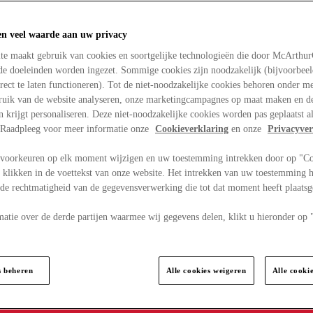
en veel waarde aan uw privacy
te maakt gebruik van cookies en soortgelijke technologieën die door McArthu
nde doeleinden worden ingezet. Sommige cookies zijn noodzakelijk (bijvoorbee
rect te laten functioneren). Tot de niet-noodzakelijke cookies behoren onder m
bruik van de website analyseren, onze marketingcampagnes op maat maken en de
en krijgt personaliseren. Deze niet-noodzakelijke cookies worden pas geplaatst al
. Raadpleeg voor meer informatie onze
Cookieverklaring
en onze
Privacyver
voorkeuren op elk moment wijzigen en uw toestemming intrekken door op "C
 klikken in de voettekst van onze website. Het intrekken van uw toestemming h
 de rechtmatigheid van de gegevensverwerking die tot dat moment heeft plaats
matie over de derde partijen waarmee wij gegevens delen, klikt u hieronder op
s beheren
Alle cookies weigeren
Alle cooki