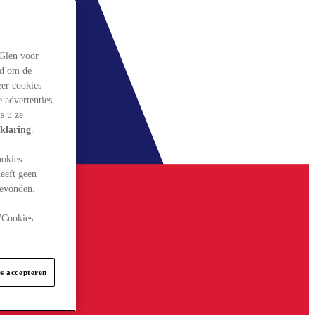
rGlen voor
ld om de
eer cookies
 advertenties
s u ze
klaring
.
ookies
eeft geen
gevonden.
 "Cookies
es accepteren