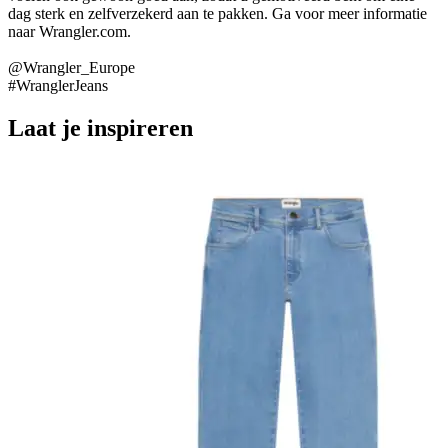
dag sterk en zelfverzekerd aan te pakken. Ga voor meer informatie
naar Wrangler.com.
@Wrangler_Europe
#WranglerJeans
Laat je inspireren