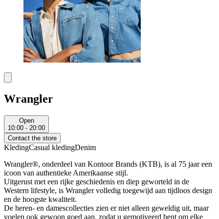
Wrangler
Open
10:00 - 20:00
Contact the store
Kleding
Casual kleding
Denim
Wrangler®, onderdeel van Kontoor Brands (KTB), is al 75 jaar een
icoon van authentieke Amerikaanse stijl.
Uitgerust met een rijke geschiedenis en diep geworteld in de
Western lifestyle, is Wrangler volledig toegewijd aan tijdloos design
en de hoogste kwaliteit.
De heren- en damescollecties zien er niet alleen geweldig uit, maar
voelen ook gewoon goed aan, zodat u gemotiveerd bent om elke