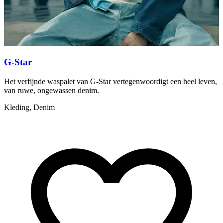
G-Star
Het verfijnde waspalet van G-Star vertegenwoordigt een heel leven,
L
van ruwe, ongewassen denim.
K
Kleding, Denim