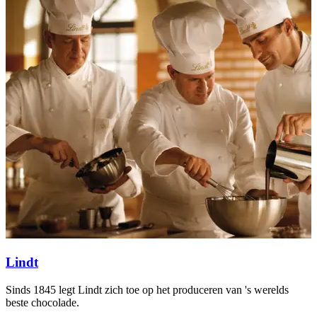
Lindt
Sinds 1845 legt Lindt zich toe op het produceren van 's werelds
K
beste chocolade.
K
n