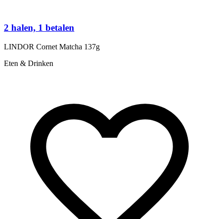
S
2 halen, 1 betalen
LINDOR Cornet Matcha 137g
€
Eten & Drinken
O
E