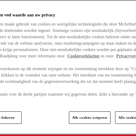
en veel waarde aan uw privacy
te maakt gebruik van cookies en soortgelijke technologieën die door McArthu
nde doeleinden worden ingezet. Sommige cookies zijn noodzakelijk (bijvoorbee
rect te laten functioneren). Tot de niet-noodzakelijke cookies behoren onder m
bruik van de website analyseren, onze marketingcampagnes op maat maken en de
en krijgt personaliseren. Deze niet-noodzakelijke cookies worden pas geplaatst al
. Raadpleeg voor meer informatie onze
Cookieverklaring
en onze
Privacyver
voorkeuren op elk moment wijzigen en uw toestemming intrekken door op "C
 klikken in de voettekst van onze website. Het intrekken van uw toestemming h
 de rechtmatigheid van de gegevensverwerking die tot dat moment heeft plaats
matie over de derde partijen waarmee wij gegevens delen, klikt u hieronder op
s beheren
Alle cookies weigeren
Alle cooki