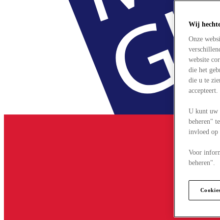
Wij hecht
Onze websi
verschille
website cor
die het ge
die u te zi
accepteert
U kunt uw 
beheren" te
invloed op
Voor infor
beheren".
Cookie