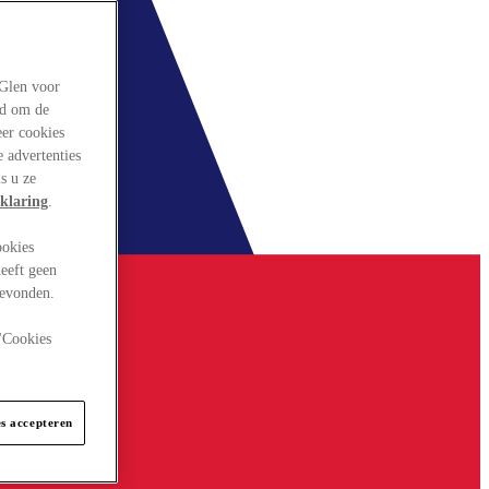
rGlen voor
ld om de
eer cookies
 advertenties
s u ze
klaring
.
ookies
eeft geen
gevonden.
 "Cookies
es accepteren