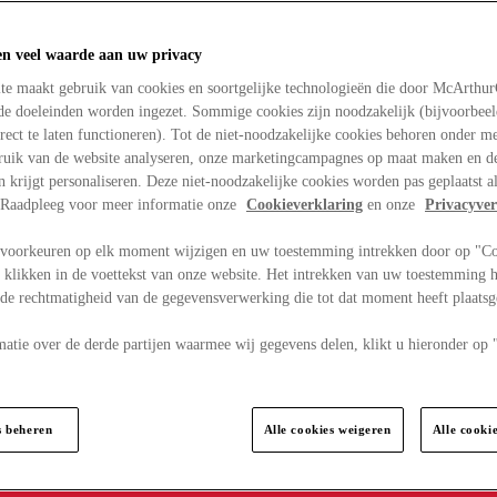
en veel waarde aan uw privacy
te maakt gebruik van cookies en soortgelijke technologieën die door McArthu
nde doeleinden worden ingezet. Sommige cookies zijn noodzakelijk (bijvoorbee
rect te laten functioneren). Tot de niet-noodzakelijke cookies behoren onder m
bruik van de website analyseren, onze marketingcampagnes op maat maken en de
en krijgt personaliseren. Deze niet-noodzakelijke cookies worden pas geplaatst al
. Raadpleeg voor meer informatie onze
Cookieverklaring
en onze
Privacyver
voorkeuren op elk moment wijzigen en uw toestemming intrekken door op "C
 klikken in de voettekst van onze website. Het intrekken van uw toestemming h
 de rechtmatigheid van de gegevensverwerking die tot dat moment heeft plaats
matie over de derde partijen waarmee wij gegevens delen, klikt u hieronder op
s beheren
Alle cookies weigeren
Alle cooki