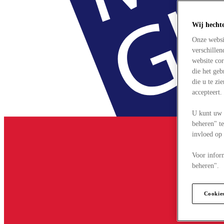
Wij hecht
Onze websi
verschille
website cor
die het ge
die u te zi
accepteert
U kunt uw 
beheren" te
invloed op
Voor infor
beheren".
Cookie