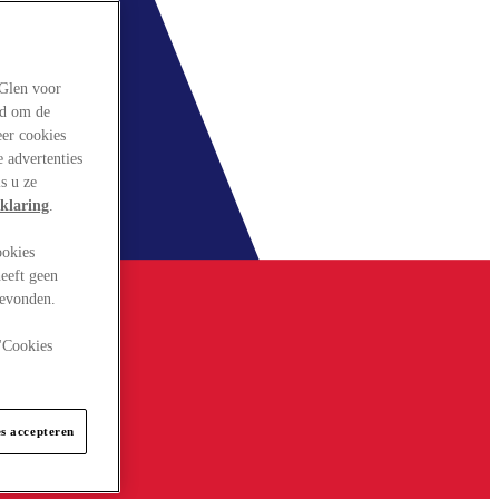
rGlen voor
ld om de
eer cookies
 advertenties
s u ze
klaring
.
ookies
eeft geen
gevonden.
 "Cookies
es accepteren