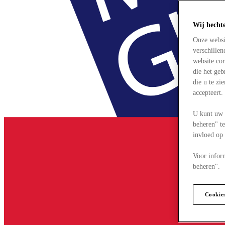
Wij hecht
Onze websi
verschille
website cor
die het ge
die u te zi
accepteert
U kunt uw 
beheren" te
invloed op
Voor infor
beheren".
Cookie