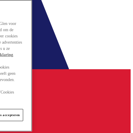
rGlen voor
ld om de
eer cookies
 advertenties
s u ze
klaring
.
ookies
eeft geen
gevonden.
 "Cookies
es accepteren