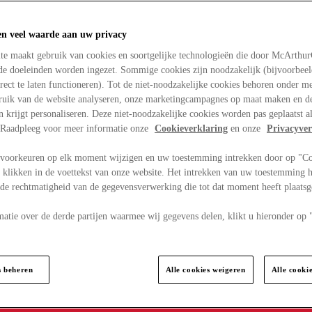
en veel waarde aan uw privacy
te maakt gebruik van cookies en soortgelijke technologieën die door McArthu
nde doeleinden worden ingezet. Sommige cookies zijn noodzakelijk (bijvoorbee
rect te laten functioneren). Tot de niet-noodzakelijke cookies behoren onder m
bruik van de website analyseren, onze marketingcampagnes op maat maken en de
en krijgt personaliseren. Deze niet-noodzakelijke cookies worden pas geplaatst al
. Raadpleeg voor meer informatie onze
Cookieverklaring
en onze
Privacyver
voorkeuren op elk moment wijzigen en uw toestemming intrekken door op "C
 klikken in de voettekst van onze website. Het intrekken van uw toestemming h
 de rechtmatigheid van de gegevensverwerking die tot dat moment heeft plaats
matie over de derde partijen waarmee wij gegevens delen, klikt u hieronder op
s beheren
Alle cookies weigeren
Alle cooki