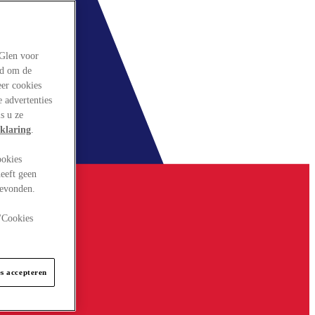
rGlen voor
ld om de
eer cookies
 advertenties
s u ze
klaring
.
ookies
eeft geen
gevonden.
 "Cookies
es accepteren