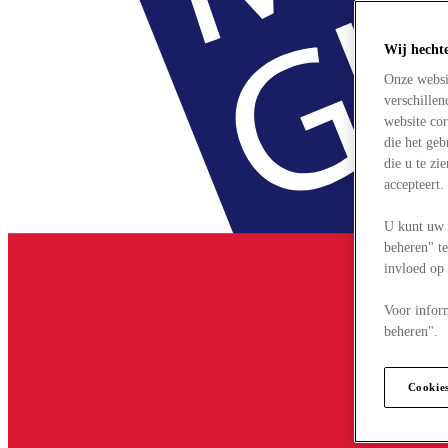
Wij hecht
Onze websi
verschille
website cor
die het ge
die u te zi
accepteert
U kunt uw 
beheren" te
invloed op
Voor infor
beheren".
Cookie