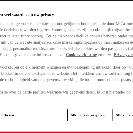
en veel waarde aan uw privacy
te maakt gebruik van cookies en soortgelijke technologieën die door McArthu
nde doeleinden worden ingezet. Sommige cookies zijn noodzakelijk (bijvoorbee
rect te laten functioneren). Tot de niet-noodzakelijke cookies behoren onder m
bruik van de website analyseren, onze marketingcampagnes op maat maken en de
en krijgt personaliseren. Deze niet-noodzakelijke cookies worden pas geplaatst al
. Raadpleeg voor meer informatie onze
Cookieverklaring
en onze
Privacyver
voorkeuren op elk moment wijzigen en uw toestemming intrekken door op "C
 klikken in de voettekst van onze website. Het intrekken van uw toestemming h
 de rechtmatigheid van de gegevensverwerking die tot dat moment heeft plaats
matie over de derde partijen waarmee wij gegevens delen, klikt u hieronder op
s beheren
Alle cookies weigeren
Alle cooki