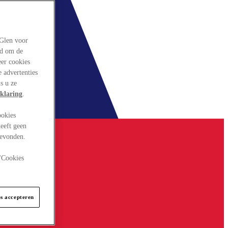
rGlen voor
ld om de
eer cookies
 advertenties
s u ze
klaring
.
ookies
eeft geen
gevonden.
 "Cookies
es accepteren