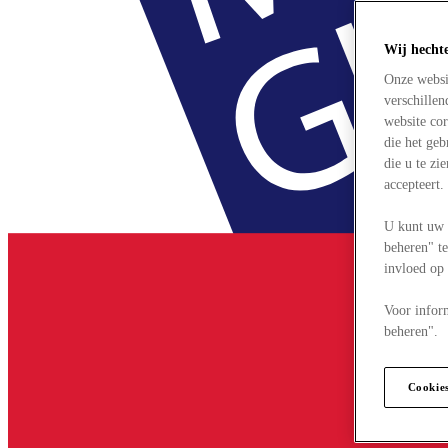
Wij hecht
Onze websi
verschille
website cor
die het ge
die u te zi
accepteert
U kunt uw 
beheren" te
invloed op
Voor infor
beheren".
Cookie