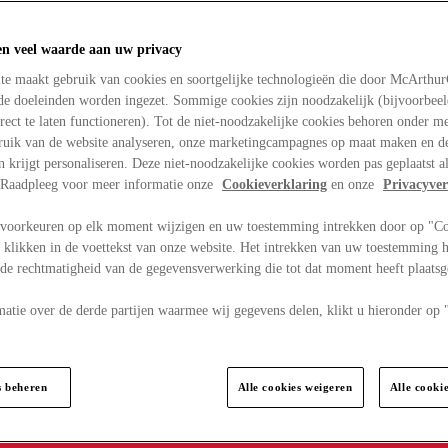
en veel waarde aan uw privacy
te maakt gebruik van cookies en soortgelijke technologieën die door McArthu
nde doeleinden worden ingezet. Sommige cookies zijn noodzakelijk (bijvoorbee
rect te laten functioneren). Tot de niet-noodzakelijke cookies behoren onder m
bruik van de website analyseren, onze marketingcampagnes op maat maken en de
en krijgt personaliseren. Deze niet-noodzakelijke cookies worden pas geplaatst al
. Raadpleeg voor meer informatie onze
Cookieverklaring
en onze
Privacyver
voorkeuren op elk moment wijzigen en uw toestemming intrekken door op "C
 klikken in de voettekst van onze website. Het intrekken van uw toestemming h
 de rechtmatigheid van de gegevensverwerking die tot dat moment heeft plaats
matie over de derde partijen waarmee wij gegevens delen, klikt u hieronder op
s beheren
Alle cookies weigeren
Alle cooki